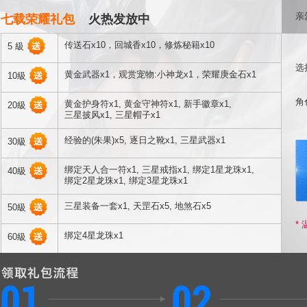
亲
七载荣耀礼包
火热发放中
传送石x10，回城香x10，修炼秘籍x10
5 級
选
黄金武器x1，观赏宠物:小神龙x1，荣耀庚金石x1
10級
角
黄金护身符x1, 黄金守神符x1, 新手徽章x1,
20級
三星披风x1, 三星帽子x1
经验的(朱果)x5, 逐日之靴x1, 三星武器x1
30級
绑定天人合一符x1, 三星戒指x1, 绑定1星龙珠x1,
40級
绑定2星龙珠x1, 绑定3星龙珠x1
三星装备一套x1, 天罡石x5, 地煞石x5
50級
*
绑定4星龙珠x1
60級