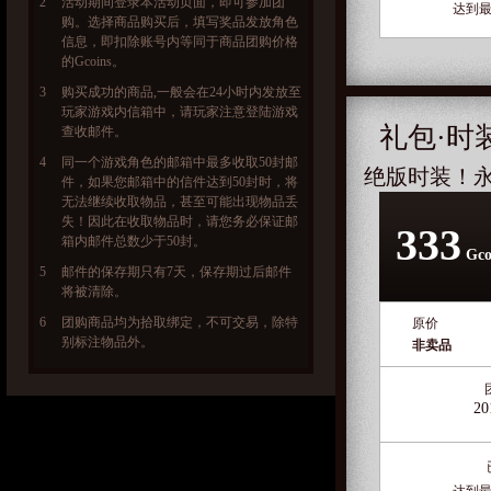
2
活动期间登录本活动页面，即可参加团
达到最
购。选择商品购买后，填写奖品发放角色
信息，即扣除账号内等同于商品团购价格
的Gcoins。
3
购买成功的商品,一般会在24小时内发放至
玩家游戏内信箱中，请玩家注意登陆游戏
礼包·时
查收邮件。
4
同一个游戏角色的邮箱中最多收取50封邮
绝版时装！
件，如果您邮箱中的信件达到50封时，将
无法继续收取物品，甚至可能出现物品丢
失！因此在收取物品时，请您务必保证邮
333
箱内邮件总数少于50封。
Gco
5
邮件的保存期只有7天，保存期过后邮件
将被清除。
6
团购商品均为拾取绑定，不可交易，除特
原价
别标注物品外。
非卖品
20