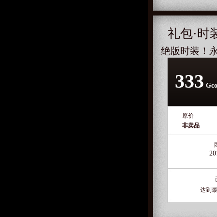
礼包·时
绝版时装！
333
Gco
原价
非卖品
20
达到最