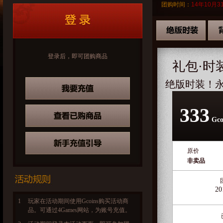
团购时间：
14年10月31
登录后，即可团购商品
礼包·时
绝版时装！
333
Gco
原价
非卖品
20
1
玩家在活动期间使用Gcoins购买活动商
品。可通过4Games网站，为账号充值。