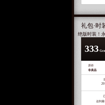
礼包·时
绝版时装！
333
Gco
原价
非卖品
20
达到最