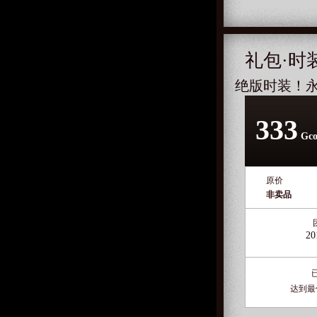
礼包·时
绝版时装！
333
Gco
原价
非卖品
20
达到最