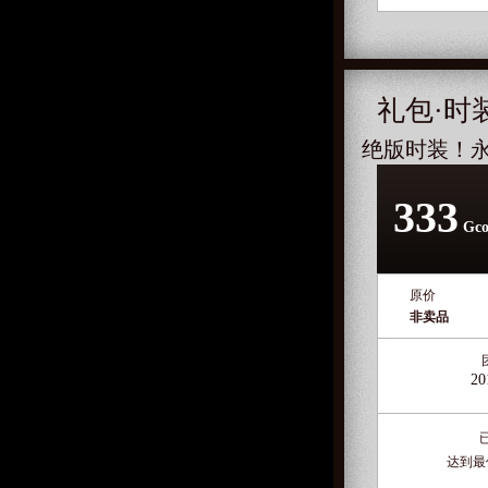
礼包·时
绝版时装！
333
Gco
原价
非卖品
20
达到最